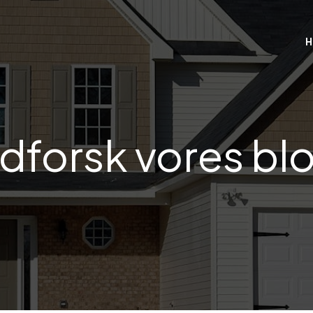
H
dforsk vores bl