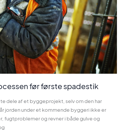
ocessen før første spadestik
te dele af et byggeprojekt, selv om den har
 Når jorden under et kommende byggeri ikke er
er, fugtproblemer og revner i både gulve og
og