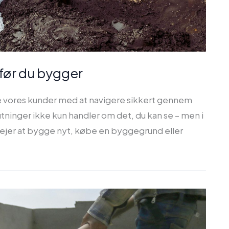
 før du bygger
pe vores kunder med at navigere sikkert gennem
ninger ikke kun handler om det, du kan se – men i
vejer at bygge nyt, købe en byggegrund eller