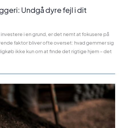
eri: Undgå dyre fejl i dit
investere i en grund, er det nemt at fokusere på
ende faktor bliver ofte overset: hvad gemmer sig
igkøb ikke kun om at finde det rigtige hjem – det