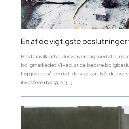
En af de vigtigste beslutninger
Hos Danvilla arbejder vi hver dag med at hjæl
boligmarkedet.Vi ved, at de bedste boligbeslut
høj grad også om det, du ikke kan. Når du over
investere i bolig, er […]