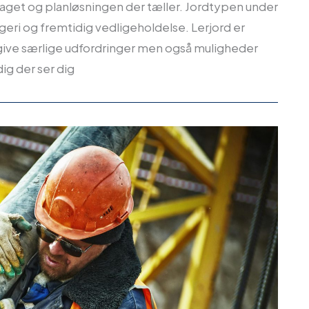
olaget og planløsningen der tæller. Jordtypen under
eri og fremtidig vedligeholdelse. Lerjord er
give særlige udfordringer men også muligheder
ig der ser dig